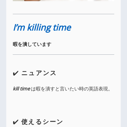
I’m killing time
暇を潰しています
✔️
ニュアンス
kill time
は暇を潰すと言いたい時の英語表現。
✔️
使えるシーン