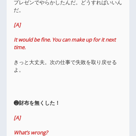
プレゼンでやらかしたんだ。どうすればいいん
だ。
[A]
It would be fine. You can make up for it next
time.
きっと大丈夫。次の仕事で失敗を取り戻せる
よ。
❷財布を無くした！
[A]
What’s wrong?