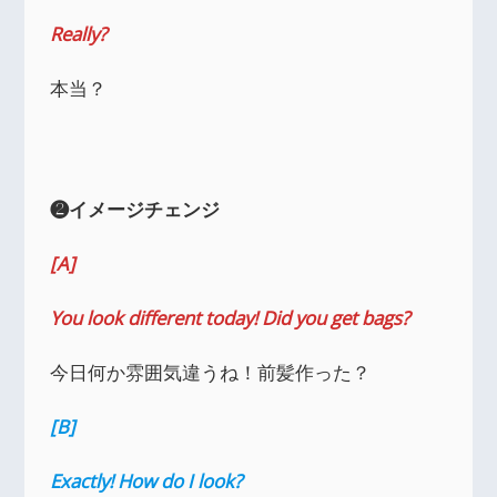
Really?
本当？
❷イメージチェンジ
[A]
You look different toda
y! Did you get bags?
今日何か雰囲気違うね！前髪作った？
[B]
Exactly! How do I look?