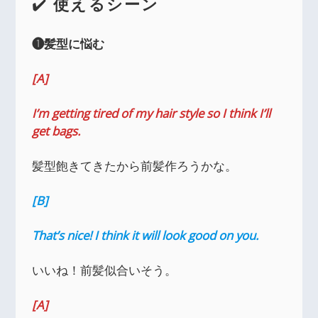
✔️
使えるシーン
❶髪型に悩む
[A]
I’m getting tired of my hair style so I think I’ll
get bags.
髪型飽きてきたから前髪作ろうかな。
[B]
That’s nice! I think it will look good on you.
いいね！前髪似合いそう。
[A]